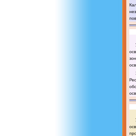
Кал
не
пов
осв
зо
осв
Ре
обс
осв
ос
пр