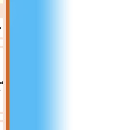
я
ні
.