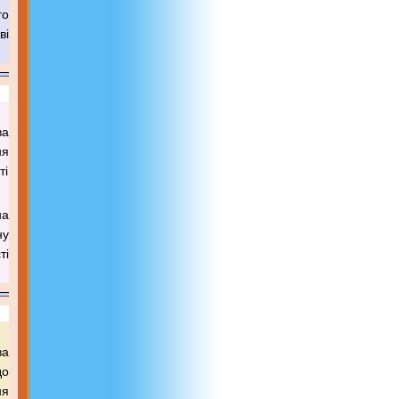
го
ві
ва
ня
ті
на
ну
ті
ва
до
ня