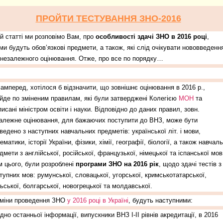
ПРОЙТИ ТЕСТУВАННЯ ЗНО-2016
ій статті ми розповімо Вам, про
особливості здачі ЗНО в 2016 році
,
ми будуть обов’язкові предмети, а також, які слід очікувати нововведенн
 незалежного оцінювання. Отже, про все по порядку…
амперед, хотілося б відзначити, що зовнішнє оцінювання в 2016 р.,
йде по зміненим правилам, які були затверджені Колегією
МОН
та
писані міністром освіти і науки. Відповідно до даних правил, зовн.
алежне оцінювання, для бажаючих поступити до ВНЗ, може бути
ведено з наступних навчальних предметів: української літ. і мови,
ематики, історії України, фізики, хімії, географії, біології, а також навчаль
дмети з англійської, російської, французької, німецької та іспанської мов
м цього, були розроблені
програми ЗНО на 2016 рік
, щодо здачі тестів з
тупних мов: румунської, словацької, угорської, кримськотатарської,
ьської, болгарської, новогрецької та молдавської.
міни проведення ЗНО
у 2016 році в Україні
, будуть наступними:
гідно останньої інформації, випускники ВНЗ I-II рівнів акредитації, в 2016