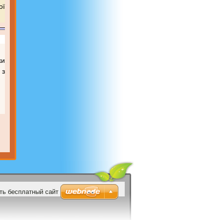
ої
ки
 з
ть бесплатный сайт