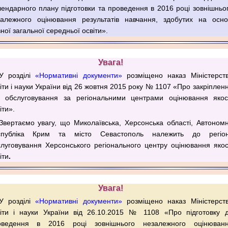
ендарного плану підготовки та проведення в 2016 році зовнішньо
залежного оцінювання результатів навчання, здобутих на осно
ної загальної середньої освіти».
Увага!
У розділі
«Нормативні документи»
розміщено наказ Міністерст
іти і науки України від 26 жовтня 2015 року № 1107 «Про закріплен
н обслуговування за регіональними центрами оцінювання якос
іти».
Звертаємо увагу, що Миколаївська, Херсонська області, Автоном
спубліка Крим та місто Севастополь належить до регіо
луговування Херсонського регіонального центру оцінювання якос
іти
.
Увага!
У розділі
«Нормативні документи»
розміщено наказ Міністерст
віти і науки України від 26.10.2015 № 1108 «Про підготовку 
оведення в 2016 році зовнішнього незалежного оцінюван