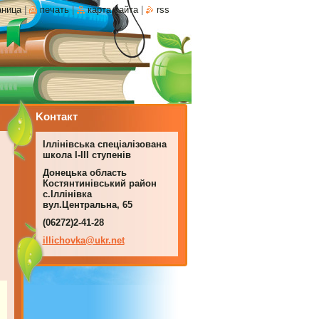
аница
|
печать
|
карта сайта
|
rss
Koнтакт
Іллінівська спеціалізована
школа І-ІІІ ступенів
Донецька область
Костянтинівський район
с.Іллінівка
вул.Центральна, 65
(06272)2-41-28
illichov
ka@ukr.n
et