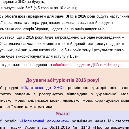
і, здавати ЗНО не будуть;
ля випускників ЗНЗ (з 5 травня по 10 липня);
ось
обов’язкові предмети для здачі ЗНО в 2016 році
будуть наступним
аїнська мова та література, іноземна мова, а ось третій предмет
ематика або історія України, надається на вибір випускника.
нується, що з 2016 року, буде запроваджено ще одне нововведення –
 загальних навчальних компетентностей, даний тест зможуть здати ті
ускники, які закінчили школу більше 5-ти років тому і результати якого
на буде використовувати для вступу у Вузи.
ож дивіться: нововведення та
обов’язкові предмети ДПА в 2016 році
.
До уваги абітурієнтів 2016 року!
У розділі
«Підготовка до ЗНО»
розміщено критерії оцінюван
дкритих завдань з розгорнутою відповіддю з української мов
ійської мови, англійської мови, німецької мови, французької мов
анської мови та математики.
Увага!
У розділі
«Нормативні документи»
розміщено наказ Міністерст
віти і науки України від 05.11.2015 № 1143 «Про затверджен