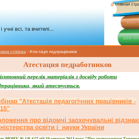
главная стр
учні всі, та вчителі...
овна сторінка
-
Атестація педпрацівників
Атестация педработников
ієнтовний перелік матеріалів з досвіду роботи
дпрацівника, який атестується.
бінар "Атестація педагогічних працівників -
15"
ложення про відомчі заохочувальні відзнак
ністерства освіти і науки України
т МОНУ № 1/9-617 від 10 вересня 2013 року "Про застосування Типовог