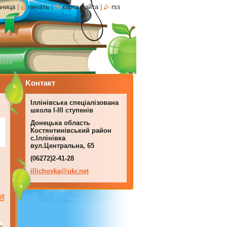
аница
|
печать
|
карта сайта
|
rss
Koнтакт
Іллінівська спеціалізована
школа І-ІІІ ступенів
Донецька область
Костянтинівський район
с.Іллінівка
вул.Центральна, 65
(06272)2-41-28
illichov
ka@ukr.n
et
и
о