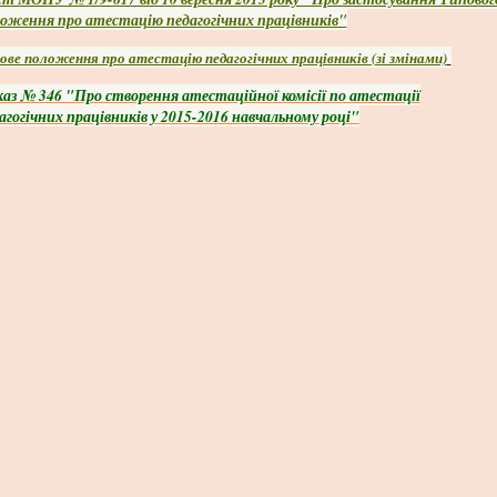
оження про атестацію педагогічних працівників"
ове положення про атестацію педагогічних працівників (зі змінами)
аз № 346 "Про створення атестаційної комісії по атестації
агогічних працівників у 2015-2016 навчальному році"