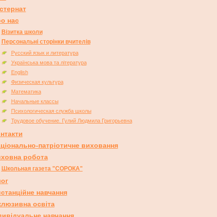
стернат
о нас
Візитка школи
Персональні сторінки вчителів
Русский язык и литература
Українська мова та література
English
Физическая культура
Математика
Начальные классы
Психологическая служба школы
Трудовое обучение. Гулий Людмила Григорьевна
нтакти
ціонально-патріотичне виховання
ховна робота
Школьная газета "СОРОКА"
ог
станційне навчання
клюзивна освіта
дивідуальне навчання