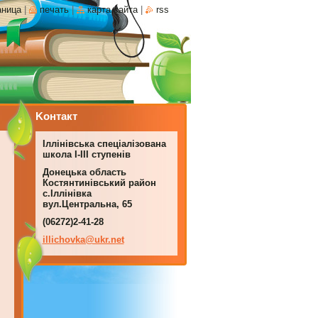
аница
|
печать
|
карта сайта
|
rss
Koнтакт
Іллінівська спеціалізована
школа І-ІІІ ступенів
Донецька область
Костянтинівський район
с.Іллінівка
вул.Центральна, 65
(06272)2-41-28
illichov
ka@ukr.n
et