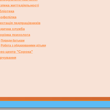
зпека життєдіяльності
бліотека
офспілка
естація педпрацівників
дична служба
орінка психолога
Поради батькам
Робота з обдарованими дітьми
ес-центр "Сорока"
рчування