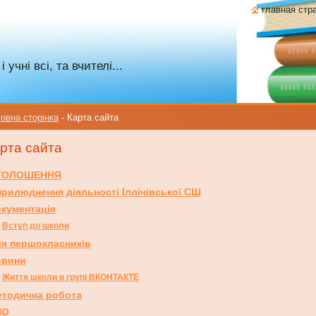
главная стр
учні всі, та вчителі...
овна сторінка
-
Карта сайта
рта сайта
ГОЛОШЕННЯ
рилюднення діяльності Іллічівської СШ
кументація
Вступ до школи
я першокласників
овини
Життя школи в групі ВКОНТАКТЕ
тодична робота
НО