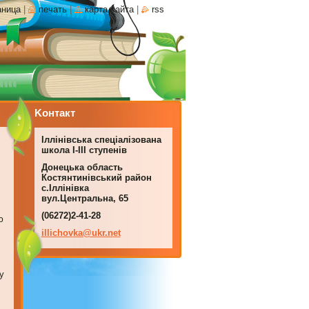
аница
|
печать
|
карта сайта
|
rss
Koнтакт
Іллінівська спеціалізована
школа І-ІІІ ступенів
Донецька область
Костянтинівський район
с.Іллінівка
вул.Центральна, 65
(06272)2-41-28
ю
illichov
ka@ukr.n
et
у