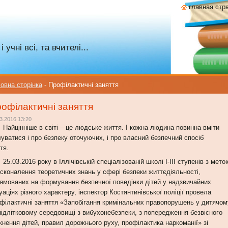
главная стр
учні всі, та вчителі...
овна сторінка
-
Профілактичні заняття
офілактичні заняття
3.2016 13:20
цінніше в світі – це людське життя. І кожна людина повинна вміти
луватися і про безпеку оточуючих, і про власний безпечний спосіб
ття.
03.2016 року в Іллічівській спеціалізованій школі I-III ступенів з мето
сконалення теоретичних знань у сфері безпеки життєдіяльності,
ямованих на формування безпечної поведінки дітей у надзвичайних
уаціях різного характеру, інспектор Костянтинівської поліції провела
філактичні заняття «Запобігання кримінальних правопорушень у дитячом
підлітковому середовищі з вибухонебезпеки, з попередження безвісного
кнення дітей, правил дорожнього руху, профілактика наркоманії» зі