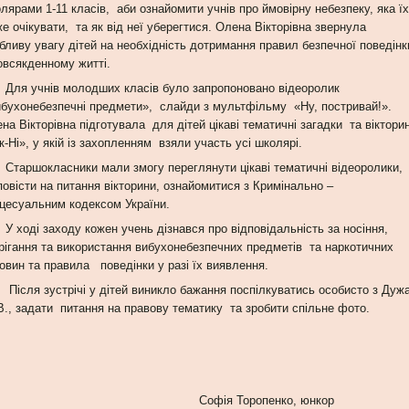
лярами 1-11 класів, аби ознайомити учнів про ймовірну небезпеку, яка їх
е очікувати, та як від неї уберегтися. Олена Вікторівна звернула
бливу увагу дітей на необхідність дотримання правил безпечної поведінк
овсякденному житті.
 учнів молодших класів було запропоновано відеоролик
бухонебезпечні предмети», слайди з мультфільму «Ну, постривай!».
на Вікторівна підготувала для дітей цікаві тематичні загадки та віктори
к-Ні», у якій із захопленням взяли участь усі школярі.
ршокласники мали змогу переглянути цікаві тематичні відеоролики,
повісти на питання вікторини, ознайомитися з Кримінально –
цесуальним кодексом України.
оді заходу кожен учень дізнався про відповідальність за носіння,
рігання та використання вибухонебезпечних предметів та наркотичних
овин та правила поведінки у разі їх виявлення.
ля зустрічі у дітей виникло бажання поспілкуватись особисто з Дуж
В., задати питання на правову тематику та зробити спільне фото.
офія Торопенко, юнкор